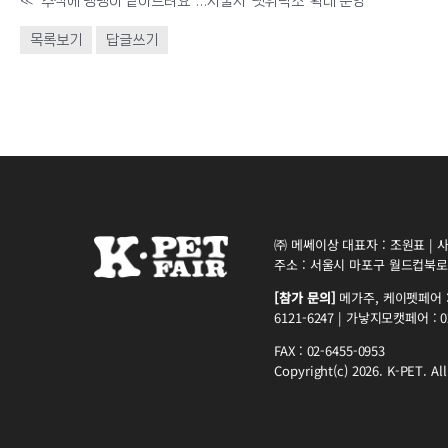
«
"추석에 댕댕이 맡아드려요"…서울시 '펫위탁소' 확대 운영
목록보기
답글쓰기
㈜ 메쎄이상 대표자 : 조원표 | 사업
주소 : 서울시 마포구 월드컵북로5
[참가 문의]
메가주, 케이펫페어 : 0
6121-6247 | 가낳지모캣페어 : 02
FAX : 02-6455-0953
Copyright(c) 2026. K-PET. All