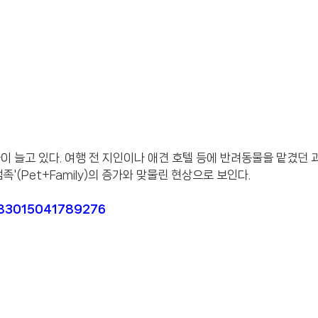
이 늘고 있다. 여행 전 지인이나 애견 호텔 등에 반려동물을 맡겼던
'(Pet+Family)의 증가와 맞물린 현상으로 보인다.
24083015041789276