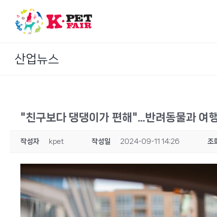
Skip
to
content
산업뉴스
"친구보다 댕댕이가 편해"…반려동물과 여
작성자
kpet
작성일
2024-09-11 14:26
조