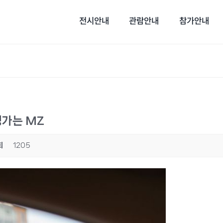
전시안내
관람안내
참가안내
행가는 MZ
회
1205