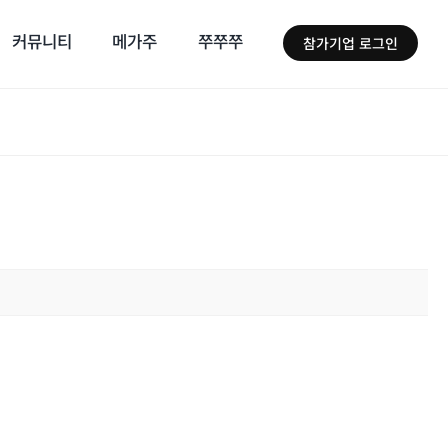
커뮤니티
메가주
쭈쭈쭈
참가기업 로그인