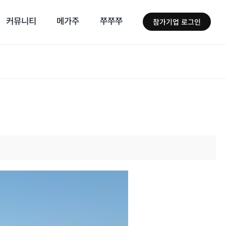
커뮤니티
메가주
쭈쭈쭈
참가기업 로그인