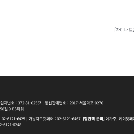
[차이나 트
자번호 : 372-81-02557 | 통신판매번호 : 2017-서울마포-0270
8길 9 ES타워
2-6121-6425 | 가낳지모캣페어 : 02-6121-6467
[참관객 문의]
메가주, 케이펫페어 
-6121-6248