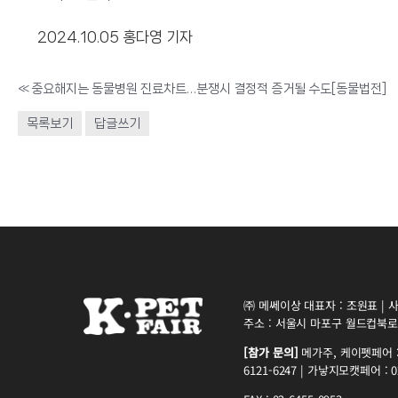
2024.10.05 홍다영 기자
«
중요해지는 동물병원 진료차트…분쟁시 결정적 증거될 수도[동물법전]
목록보기
답글쓰기
㈜ 메쎄이상 대표자 : 조원표 | 사업
주소 : 서울시 마포구 월드컵북로5
[참가 문의]
메가주, 케이펫페어 : 0
6121-6247 | 가낳지모캣페어 : 02