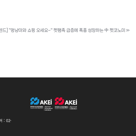
렌드] "멍냥이와 쇼핑 오세요~" 펫팸족 급증에 폭풍 성장하는 中 펫코노미
»
: 02-