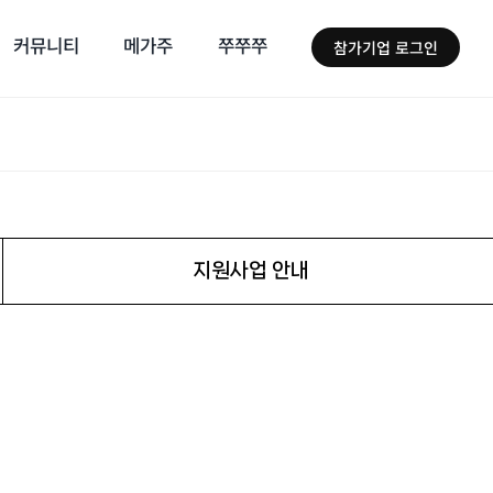
커뮤니티
메가주
쭈쭈쭈
참가기업 로그인
지원사업 안내