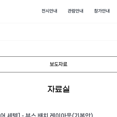
전시안내
관람안내
참가안내
보도자료
자료실
페어 세텍] - 부스 배치 레이아웃(기본안)