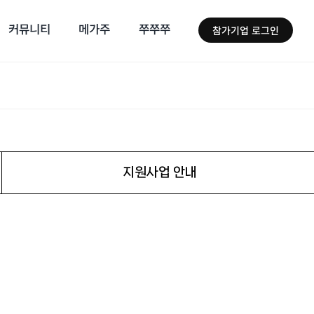
커뮤니티
메가주
쭈쭈쭈
참가기업 로그인
지원사업 안내